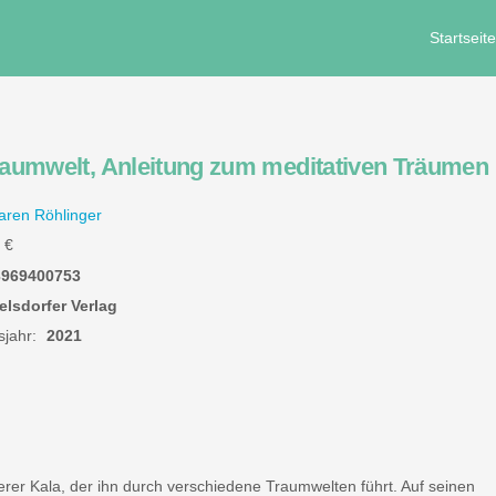
Startseit
raumwelt, Anleitung zum meditativen Träumen
ren Röhlinger
€
3969400753
lsdorfer Verlag
jahr:
2021
er Kala, der ihn durch verschiedene Traumwelten führt. Auf seinen