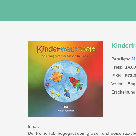
Skip
to
content
Kindert
Beteiligte:
Ma
Preis:
14,00
ISBN:
978-
Verlag:
Enge
Erscheinungs
Inhalt:
Der kleine Tobi begegnet dem großen und weisen Zauber