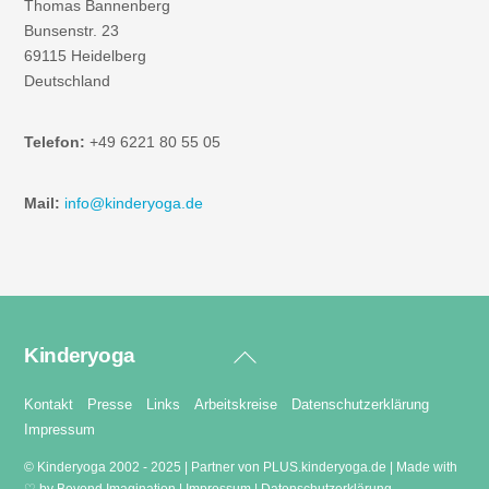
Thomas Bannenberg
Bunsenstr. 23
69115 Heidelberg
Deutschland
Telefon:
+49 6221 80 55 05
Mail:
info@kinderyoga.de
Kinderyoga
Back
To
Top
Kontakt
Presse
Links
Arbeitskreise
Datenschutzerklärung
Impressum
©
Kinderyoga
2002 - 2025 |
Partner von PLUS.kinderyoga.de
|
Made with
♡ by Beyond Imagination
|
Impressum
|
Datenschutzerklärung