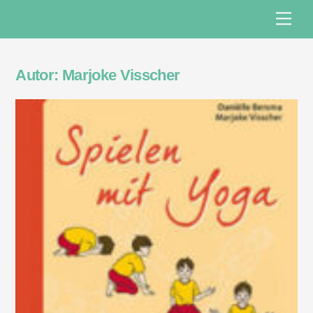
Skip
Men
to
content
Autor:
Marjoke Visscher